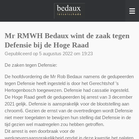
Ga
direct
naar
de
hoofdinhoud
Mr RMWH Bedaux wint de zaak tegen
Defensie bij de Hoge Raad
Gepubliceerd op 5 augustus 2022 om 19:23
De zaken tegen Defensie:
De hoofdvordering die Mr Rob Bedaux namens de gedupeerden
tegen Defensie heeft ingesteld is door het Gerechtshof ’s
Hertogenbosch toegewezen. Defensie had cassatie ingesteld.
De Hoge Raad geeft de gedupeerden bij arrest van 3 december
2021 gelijk. Defensie is aansprakelijk voor de blootstelling aan
chroom6. Gezien de ernst van de overtredingen wordt Defensie
niet meer toegelaten te bewijzen hun stelling dat Defensie in de
tijd gezien wel maatregelen zou hebben getroffen.
Dit arrest is een doorbraak voor de
werkgeversaansprakelijkheid omdat in deze kwestie het nalaten