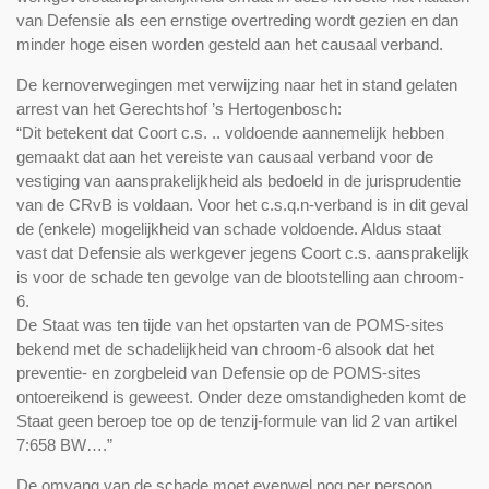
van Defensie als een ernstige overtreding wordt gezien en dan
minder hoge eisen worden gesteld aan het causaal verband.
De kernoverwegingen met verwijzing naar het in stand gelaten
arrest van het Gerechtshof ’s Hertogenbosch:
“Dit betekent dat Coort c.s. .. voldoende aannemelijk hebben
gemaakt dat aan het vereiste van causaal verband voor de
vestiging van aansprakelijkheid als bedoeld in de jurisprudentie
van de CRvB is voldaan. Voor het c.s.q.n-verband is in dit geval
de (enkele) mogelijkheid van schade voldoende. Aldus staat
vast dat Defensie als werkgever jegens Coort c.s. aansprakelijk
is voor de schade ten gevolge van de blootstelling aan chroom-
6.
De Staat was ten tijde van het opstarten van de POMS-sites
bekend met de schadelijkheid van chroom-6 alsook dat het
preventie- en zorgbeleid van Defensie op de POMS-sites
ontoereikend is geweest. Onder deze omstandigheden komt de
Staat geen beroep toe op de tenzij-formule van lid 2 van artikel
7:658 BW….”
De omvang van de schade moet evenwel nog per persoon