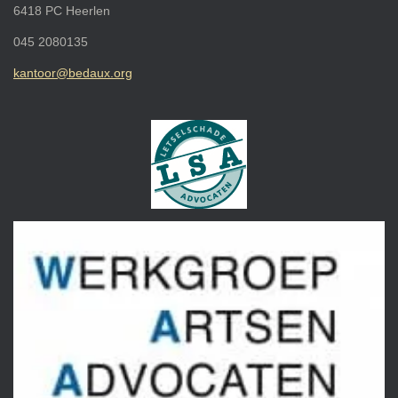
6418 PC Heerlen
045 2080135
kantoor@bedaux.org