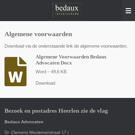
Ga
direct
naar
de
hoofdinhoud
Algemene voorwaarden
Download via de onderstaande link de algemene voorwaarden.
Algemene Voorwaarden Bedaux
Advocaten Docx
Word – 49,6 KB
Download
Bezoek en postadres Heerlen zie de vlag
Bedaux Advocaten
Dr. Clemens Meulemanstraat 17 i